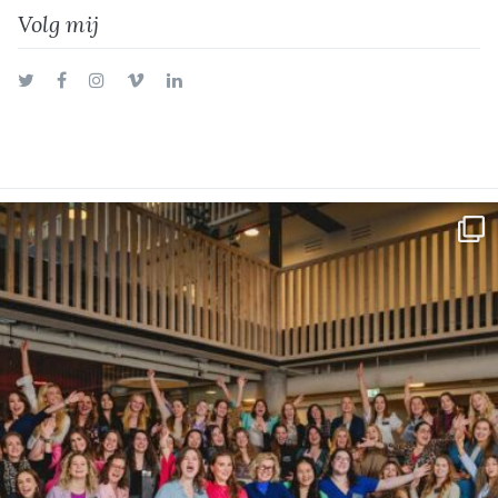
Volg mij
Twitter
Facebook
Instagram
Vimeo
LinkedIn