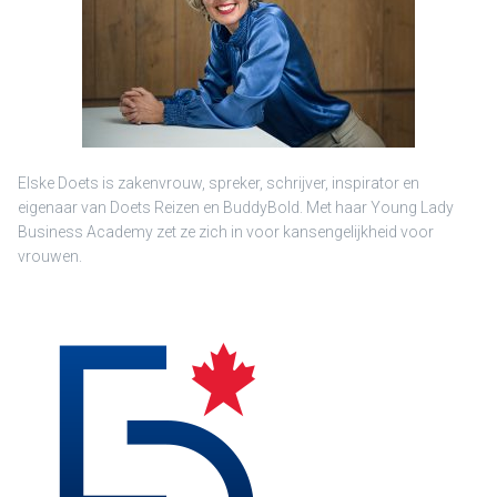
Elske Doets is zakenvrouw, spreker, schrijver, inspirator en
eigenaar van Doets Reizen en BuddyBold. Met haar Young Lady
Business Academy zet ze zich in voor kansengelijkheid voor
vrouwen.