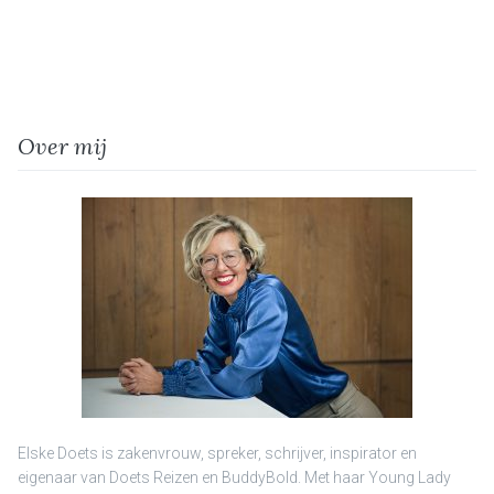
Over mij
Elske Doets is zakenvrouw, spreker, schrijver, inspirator en
eigenaar van Doets Reizen en BuddyBold. Met haar Young Lady