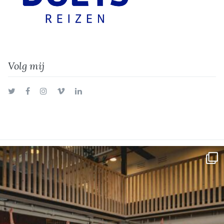
Volg mij
Twitter
Facebook
Instagram
Vimeo
LinkedIn