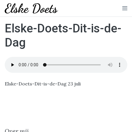
Skip
to
Me
content
Elske-Doets-Dit-is-de-
Dag
Elske-Doets-Dit-is-de-Dag 23 juli
Over mij