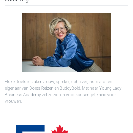
Elske Doets is zakenvrouw, spreker, schrijver, inspirator en
eigenaar van Doets Reizen en BuddyBold. Met haar Young Lady
Business Academy zet ze zich in voor kansengelijkheid voor
vrouwen.