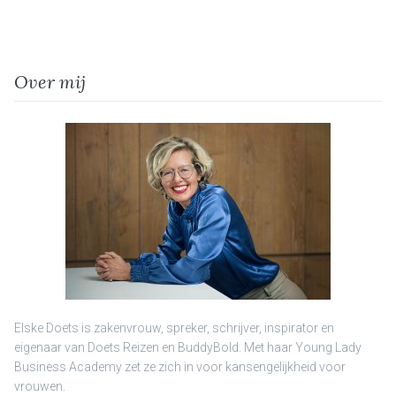
Over mij
Elske Doets is zakenvrouw, spreker, schrijver, inspirator en
eigenaar van Doets Reizen en BuddyBold. Met haar Young Lady
Business Academy zet ze zich in voor kansengelijkheid voor
vrouwen.