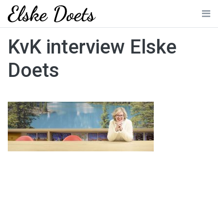
Skip
to
Me
content
KvK interview Elske
Doets