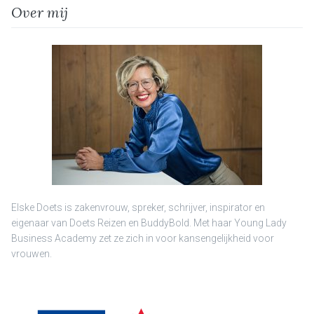
Over mij
Elske Doets is zakenvrouw, spreker, schrijver, inspirator en
eigenaar van Doets Reizen en BuddyBold. Met haar Young Lady
Business Academy zet ze zich in voor kansengelijkheid voor
vrouwen.