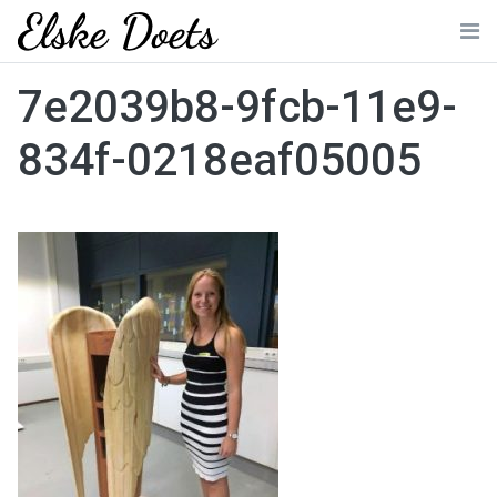
Skip
to
Me
content
7e2039b8-9fcb-11e9-
834f-0218eaf05005