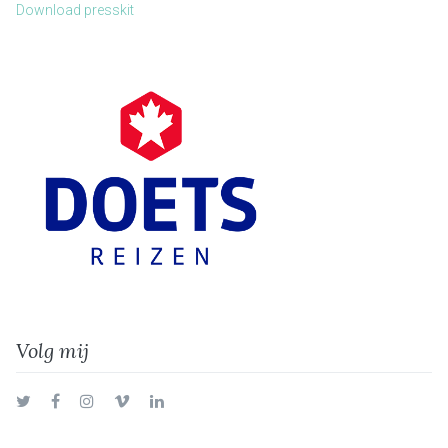
Download presskit
Volg mij
Twitter
Facebook
Instagram
Vimeo
LinkedIn