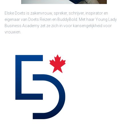
Elske Doets is zakenvrouw, spreker, schrijver, inspirator en
eigenaar van Doets Reizen en BuddyBold. Met haar Young Lady
Business Academy zet ze zich in voor kansengelijkheid voor
vrouwen.