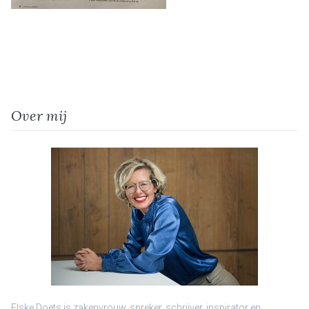
Over mij
Elske Doets is zakenvrouw, spreker, schrijver, inspirator en