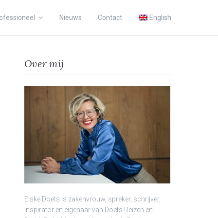
ofessioneel
Nieuws
Contact
English
Over mij
Elske Doets is zakenvrouw, spreker, schrijver,
inspirator en eigenaar van Doets Reizen en