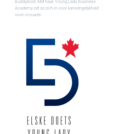
BuddyBold. Met haar Young Lady Business
Academy zet ze zich in voor kansengelijkheid
voor vrouwen.