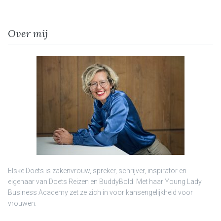
Over mij
Elske Doets is zakenvrouw, spreker, schrijver, inspirator en
eigenaar van Doets Reizen en BuddyBold. Met haar Young Lady
Business Academy zet ze zich in voor kansengelijkheid voor
vrouwen.