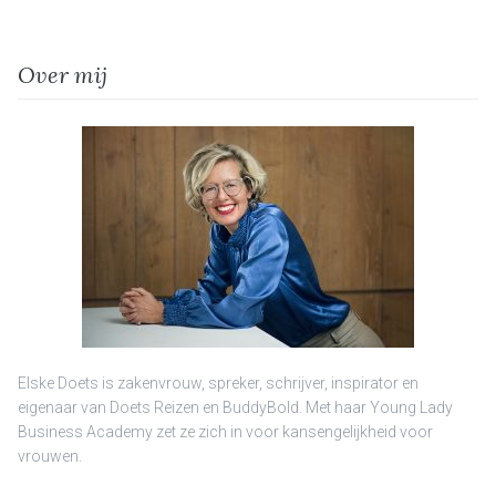
Over mij
Elske Doets is zakenvrouw, spreker, schrijver, inspirator en
eigenaar van Doets Reizen en BuddyBold. Met haar Young Lady
Business Academy zet ze zich in voor kansengelijkheid voor
vrouwen.