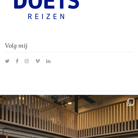
Volg mij
Twitter
Facebook
Instagram
Vimeo
LinkedIn