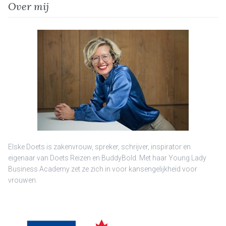
Over mij
Elske Doets is zakenvrouw, spreker, schrijver, inspirator en
eigenaar van Doets Reizen en BuddyBold. Met haar Young Lady
Business Academy zet ze zich in voor kansengelijkheid voor
vrouwen.