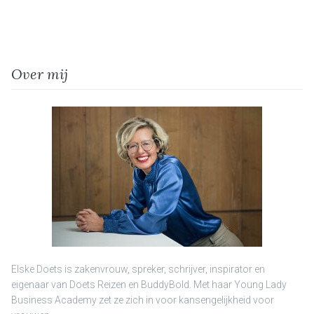
Over mij
Elske Doets is zakenvrouw, spreker, schrijver, inspirator en
eigenaar van Doets Reizen en BuddyBold. Met haar Young Lady
Business Academy zet ze zich in voor kansengelijkheid voor