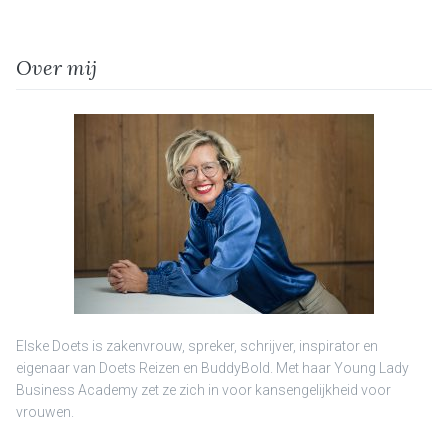
Over mij
Elske Doets is zakenvrouw, spreker, schrijver, inspirator en
eigenaar van Doets Reizen en BuddyBold. Met haar Young Lady
Business Academy zet ze zich in voor kansengelijkheid voor
vrouwen.