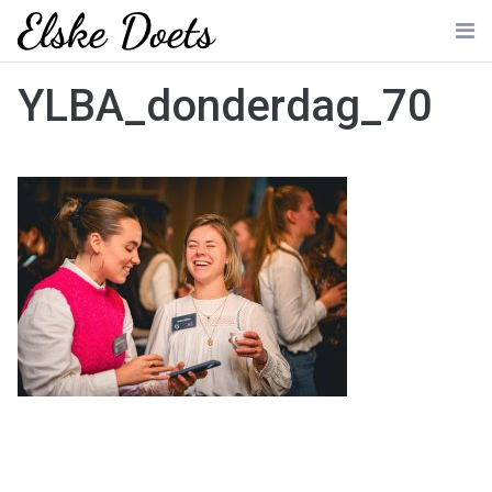
Skip
to
Me
content
YLBA_donderdag_70