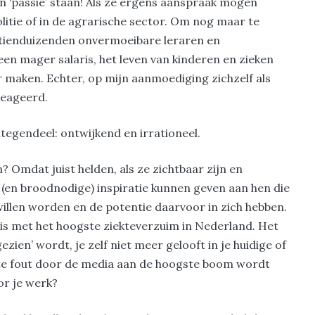
un ‘passie’ staan! Als ze ergens aanspraak mogen
 politie of in de agrarische sector. Om nog maar te
 tienduizenden onvermoeibare leraren en
een mager salaris, het leven van kinderen en zieken
r maken. Echter, op mijn aanmoediging zichzelf als
reageerd.
integendeel: ontwijkend en irrationeel.
Omdat juist helden, als ze zichtbaar zijn en
l (en broodnodige) inspiratie kunnen geven aan hen die
willen worden en de potentie daarvoor in zich hebben.
 is met het hoogste ziekteverzuim in Nederland. Het
zien’ wordt, je zelf niet meer gelooft in je huidige of
este fout door de media aan de hoogste boom wordt
or je werk?