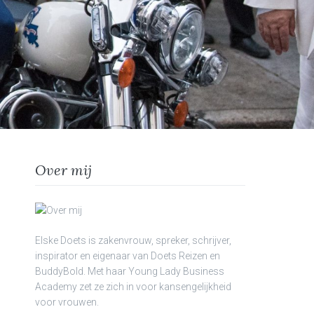
Over mij
Elske Doets is zakenvrouw, spreker, schrijver,
inspirator en eigenaar van Doets Reizen en
BuddyBold. Met haar Young Lady Business
Academy zet ze zich in voor kansengelijkheid
voor vrouwen.