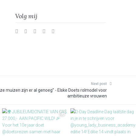
Volg mij
Twitter
Facebook
Instagram
Vimeo
LinkedIn
Next post
jze muizen zijn er al genoeg” - Elske Doets rolmodel voor
ambitieuze vrouwen