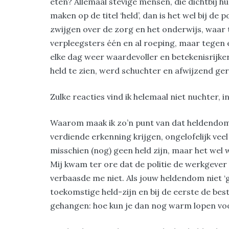
eten? Allemaal stevige mensen, die dichtbij h
maken op de titel ‘held’, dan is het wel bij de
zwijgen over de zorg en het onderwijs, waar
verpleegsters één en al roeping, maar tegen 
elke dag weer waardevoller en betekenisrijke
held te zien, werd schuchter en afwijzend ge
Zulke reacties vind ik helemaal niet nuchter, 
Waarom maak ik zo’n punt van dat heldendom? 
verdiende erkenning krijgen, ongelofelijk vee
misschien (nog) geen held zijn, maar het wel 
Mij kwam ter ore dat de politie de werkgever
verbaasde me niet. Als jouw heldendom niet ‘ge
toekomstige held-zijn en bij de eerste de b
gehangen: hoe kun je dan nog warm lopen vo