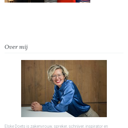
Over mij
Elske Doets is zakenvrouw, spreker, schrijver, inspirator en