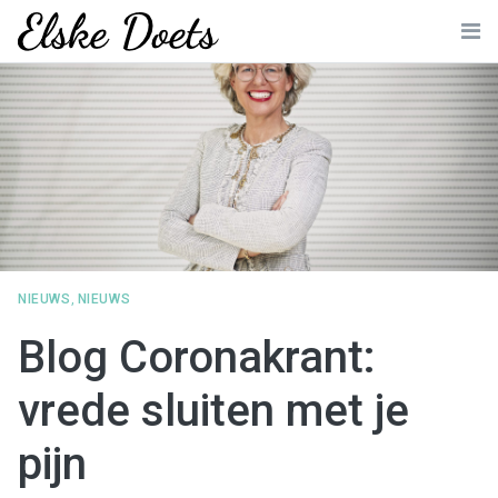
Skip
to
Me
content
NIEUWS
,
NIEUWS
Blog Coronakrant:
vrede sluiten met je
pijn