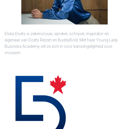
Elske Doets is zakenvrouw, spreker, schrijver, inspirator en
eigenaar van Doets Reizen en BuddyBold. Met haar Young Lady
Business Academy zet ze zich in voor kansengelijkheid voor
vrouwen.