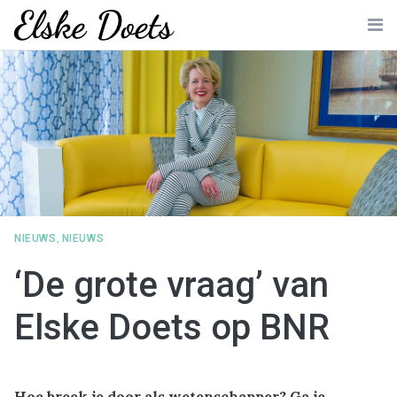
Skip
to
Me
content
NIEUWS
,
NIEUWS
‘De grote vraag’ van
Elske Doets op BNR
Hoe breek je door als wetenschapper? Ga je