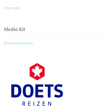
Informatie
Media Kit
Download presskit