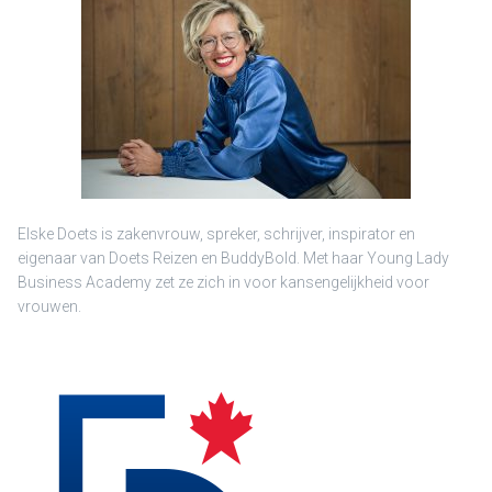
Elske Doets is zakenvrouw, spreker, schrijver, inspirator en
eigenaar van Doets Reizen en BuddyBold. Met haar Young Lady
Business Academy zet ze zich in voor kansengelijkheid voor
vrouwen.