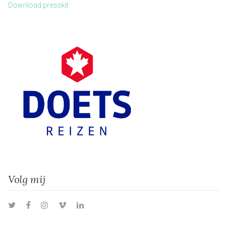
Download presskit
Volg mij
Twitter
Facebook
Instagram
Vimeo
LinkedIn