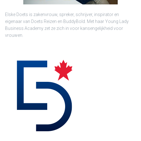
Elske Doets is zakenvrouw, spreker, schrijver, inspirator en
eigenaar van Doets Reizen en BuddyBold. Met haar Young Lady
Business Academy zet ze zich in voor kansengelijkheid voor
vrouwen.