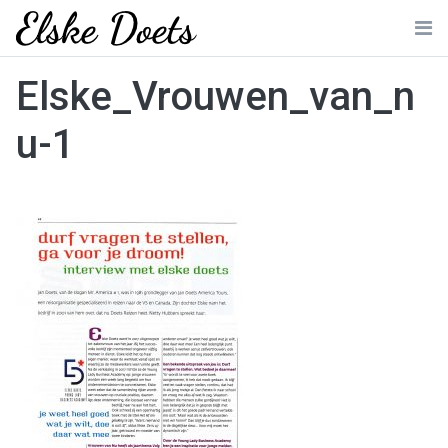
Skip
to
Me
content
Elske_Vrouwen_van_n
u-1