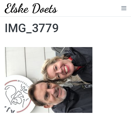
Skip
to
Me
content
IMG_3779