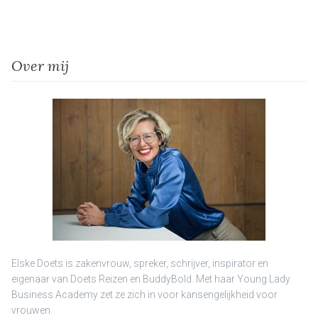
Over mij
Elske Doets is zakenvrouw, spreker, schrijver, inspirator en
eigenaar van Doets Reizen en BuddyBold. Met haar Young Lady
Business Academy zet ze zich in voor kansengelijkheid voor
vrouwen.