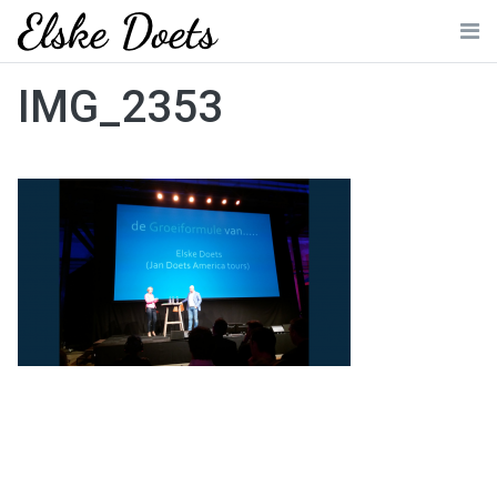
Skip
to
Me
content
IMG_2353