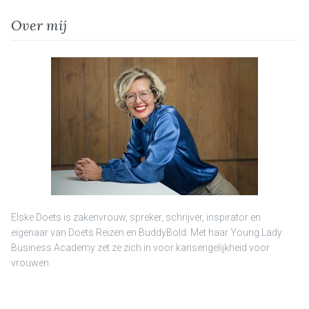
Over mij
Elske Doets is zakenvrouw, spreker, schrijver, inspirator en
eigenaar van Doets Reizen en BuddyBold. Met haar Young Lady
Business Academy zet ze zich in voor kansengelijkheid voor
vrouwen.