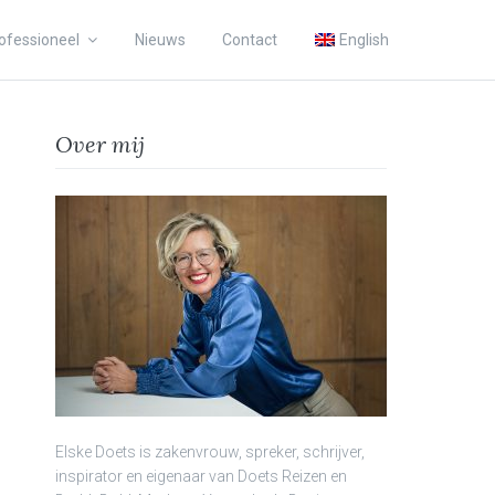
ofessioneel
Nieuws
Contact
English
Over mij
Elske Doets is zakenvrouw, spreker, schrijver,
inspirator en eigenaar van Doets Reizen en