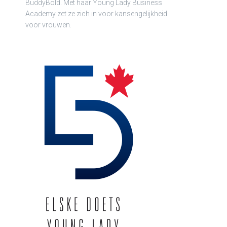
BuddyBold. Met haar Young Lady Business
Academy zet ze zich in voor kansengelijkheid
voor vrouwen.