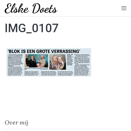
Skip
to
Me
content
IMG_0107
Over mij