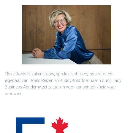
Elske Doets is zakenvrouw, spreker, schrijver, inspirator en
eigenaar van Doets Reizen en BuddyBold. Met haar Young Lady
Business Academy zet ze zich in voor kansengelijkheid voor
vrouwen.