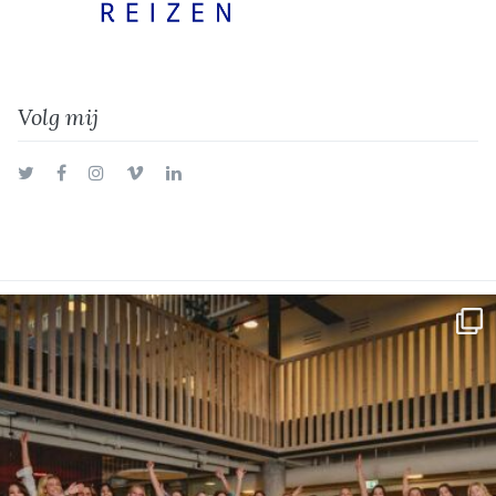
Volg mij
Twitter
Facebook
Instagram
Vimeo
LinkedIn