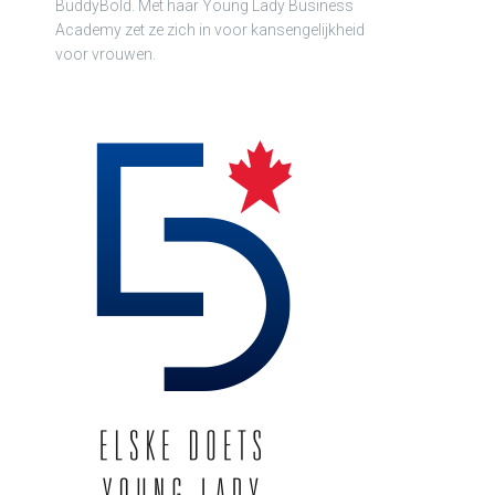
BuddyBold. Met haar Young Lady Business
Academy zet ze zich in voor kansengelijkheid
voor vrouwen.