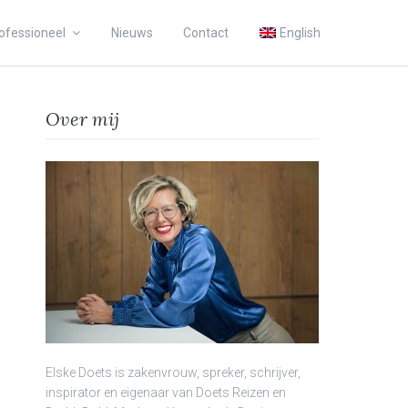
ofessioneel
Nieuws
Contact
English
Over mij
Elske Doets is zakenvrouw, spreker, schrijver,
inspirator en eigenaar van Doets Reizen en