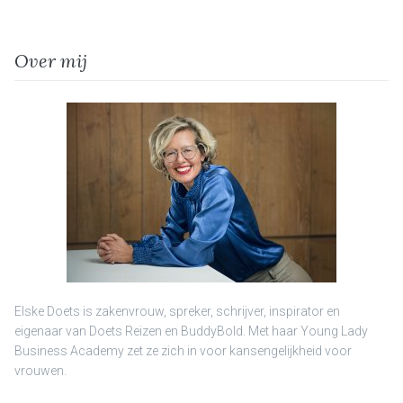
Over mij
Elske Doets is zakenvrouw, spreker, schrijver, inspirator en
eigenaar van Doets Reizen en BuddyBold. Met haar Young Lady
Business Academy zet ze zich in voor kansengelijkheid voor
vrouwen.