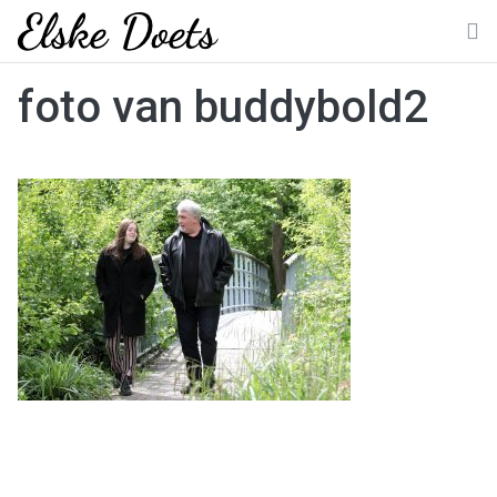
Skip
to
M
content
foto van buddybold2