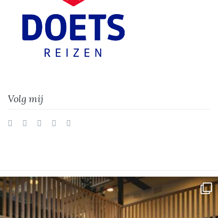
Volg mij
Twitter
Facebook
Instagram
Vimeo
LinkedIn