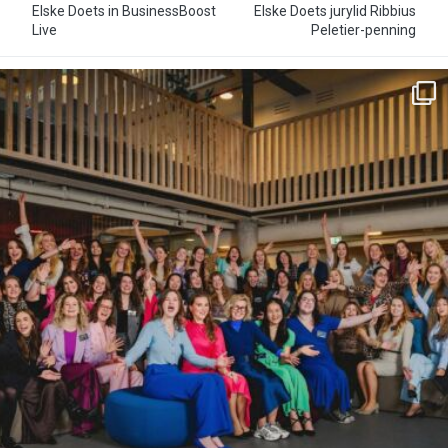
Elske Doets in BusinessBoost
Elske Doets jurylid Ribbius
Live
Peletier-penning