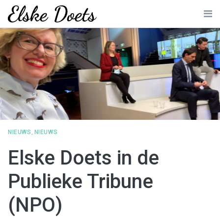
Skip
to
Me
content
NIEUWS
,
NIEUWS
Elske Doets in de
Publieke Tribune
(NPO)