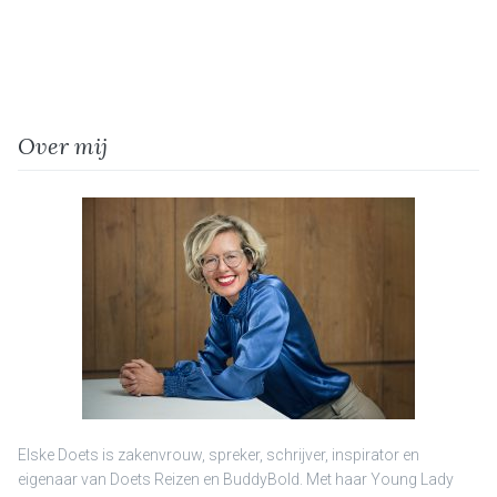
Over mij
Elske Doets is zakenvrouw, spreker, schrijver, inspirator en
eigenaar van Doets Reizen en BuddyBold. Met haar Young Lady