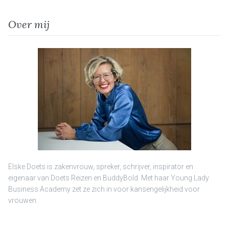
Over mij
Elske Doets is zakenvrouw, spreker, schrijver, inspirator en
eigenaar van Doets Reizen en BuddyBold. Met haar Young Lady
Business Academy zet ze zich in voor kansengelijkheid voor
vrouwen.