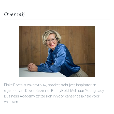
Over mij
Elske Doets is zakenvrouw, spreker, schrijver, inspirator en
eigenaar van Doets Reizen en BuddyBold. Met haar Young Lady
Business Academy zet ze zich in voor kansengelijkheid voor
vrouwen.