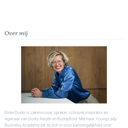
Over mij
Elske Doets is zakenvrouw, spreker, schrijver, inspirator en
eigenaar van Doets Reizen en BuddyBold. Met haar Young Lady
Business Academy zet ze zich in voor kansengelijkheid voor