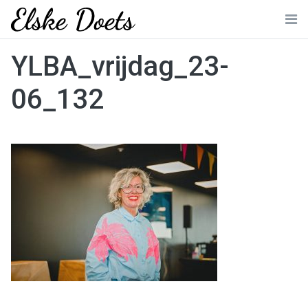
Skip
to
Me
content
YLBA_vrijdag_23-
06_132