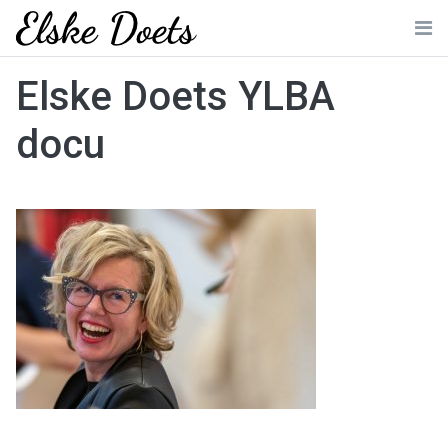
Skip
to
Me
content
Elske Doets YLBA
docu