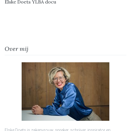
Elske Doets YLBA docu
Over mij
Elske Doets is zakenvrouw, spreker, schrijver, inspirator en