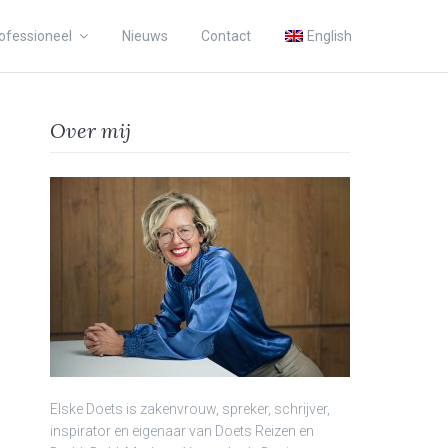
ofessioneel
Nieuws
Contact
English
Over mij
Elske Doets is zakenvrouw, spreker, schrijver,
inspirator en eigenaar van Doets Reizen en