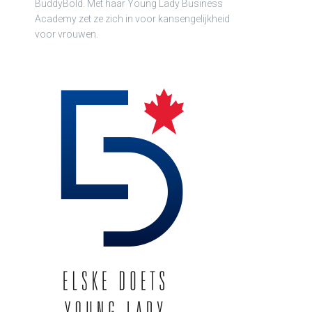
BuddyBold. Met haar Young Lady Business
Academy zet ze zich in voor kansengelijkheid
voor vrouwen.