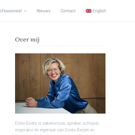
ofessioneel
Nieuws
Contact
English
Over mij
Elske Doets is zakenvrouw, spreker, schrijver,
inspirator en eigenaar van Doets Reizen en