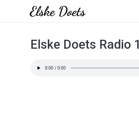
Skip
to
Elske Doets Radio 
content