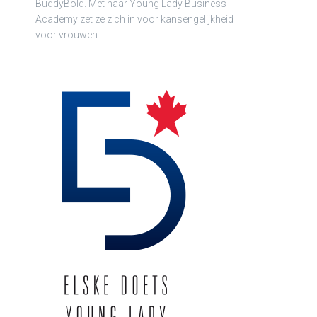
BuddyBold. Met haar Young Lady Business
Academy zet ze zich in voor kansengelijkheid
voor vrouwen.