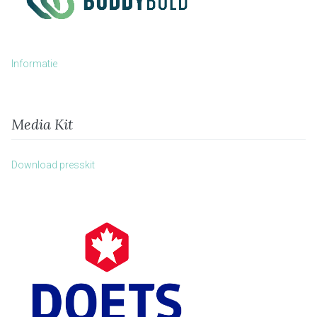
Informatie
Media Kit
Download presskit