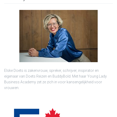
Elske Doets is zakenvrouw, spreker, schrijver, inspirator en
eigenaar van Doets Reizen en BuddyBold. Met haar Young Lady
Business Academy zet ze zich in voor kansengelijkheid voor
vrouwen.