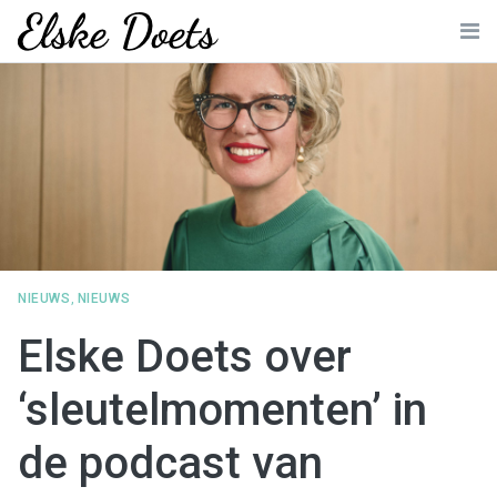
Skip
to
Me
content
NIEUWS
,
NIEUWS
Elske Doets over
‘sleutelmomenten’ in
de podcast van