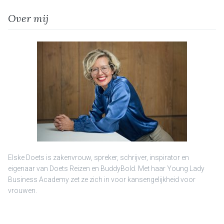
Over mij
Elske Doets is zakenvrouw, spreker, schrijver, inspirator en
eigenaar van Doets Reizen en BuddyBold. Met haar Young Lady
Business Academy zet ze zich in voor kansengelijkheid voor
vrouwen.