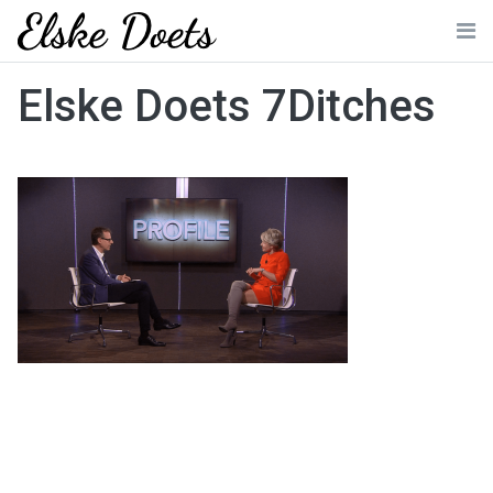
Skip
to
Me
content
Elske Doets 7Ditches