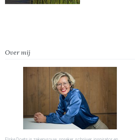
Over mij
Elske Doets is zakenvrouw, spreker, schrijver, inspirator en