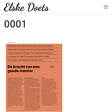
Skip
to
Me
content
0001