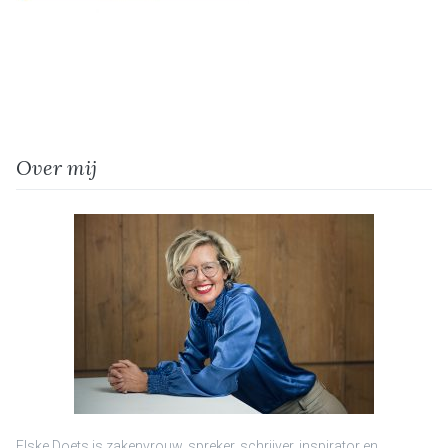
Over mij
Elske Doets is zakenvrouw, spreker, schrijver, inspirator en