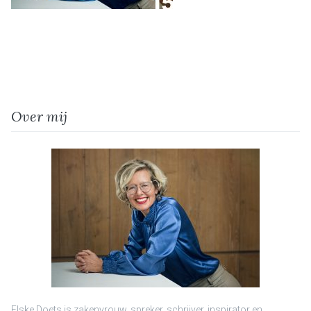
Over mij
Elske Doets is zakenvrouw, spreker, schrijver, inspirator en