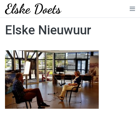
Skip
to
Me
content
Elske Nieuwuur