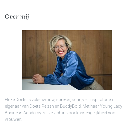
Over mij
Elske Doets is zakenvrouw, spreker, schrijver, inspirator en
eigenaar van Doets Reizen en BuddyBold. Met haar Young Lady
Business Academy zet ze zich in voor kansengelijkheid voor
vrouwen.