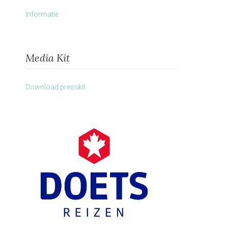
Informatie
Media Kit
Download presskit