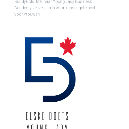
BuddyBold. Met haar Young Lady Business
Academy zet ze zich in voor kansengelijkheid
voor vrouwen.