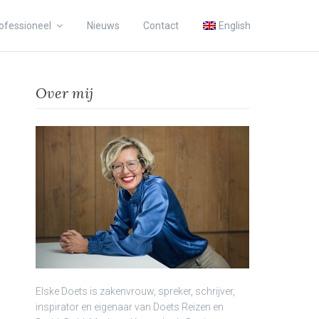
ofessioneel
Nieuws
Contact
English
Over mij
Elske Doets is zakenvrouw, spreker, schrijver,
inspirator en eigenaar van Doets Reizen en