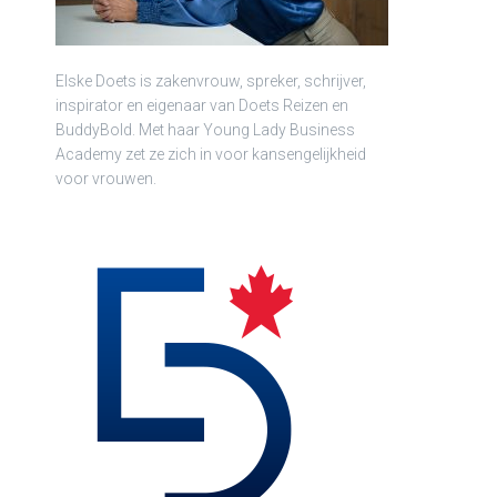
Elske Doets is zakenvrouw, spreker, schrijver,
inspirator en eigenaar van Doets Reizen en
BuddyBold. Met haar Young Lady Business
Academy zet ze zich in voor kansengelijkheid
voor vrouwen.