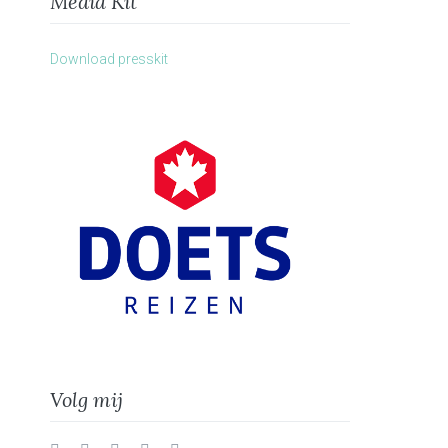
Media Kit
Download presskit
Volg mij
Twitter
Facebook
Instagram
Vimeo
LinkedIn