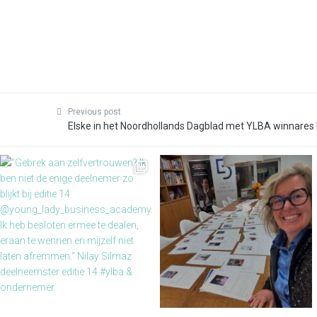
Previous post
Elske in het Noordhollands Dagblad met YLBA winnares 