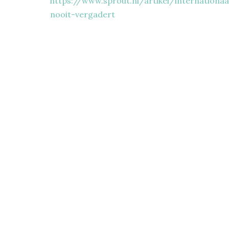
https://www.sprout.nl/artikel/internation
nooit-vergadert