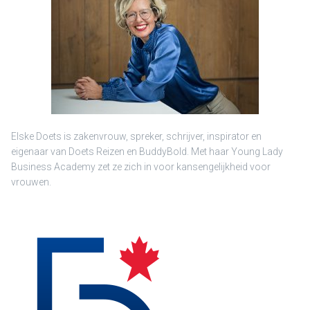
Elske Doets is zakenvrouw, spreker, schrijver, inspirator en
eigenaar van Doets Reizen en BuddyBold. Met haar Young Lady
Business Academy zet ze zich in voor kansengelijkheid voor
vrouwen.