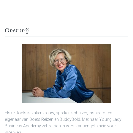
Over mij
Elske Doets is zakenvrouw, spreker, schrijver, inspirator en
eigenaar van Doets Reizen en BuddyBold. Met haar Young Lady
Business Academy zet ze zich in voor kansengelijkheid voor
vrouwen.