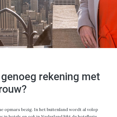
e genoeg rekening met
vrouw?
e opmars bezig. In het buitenland wordt al volop
n hotels en ook in Nederland lijkt de hotellerie