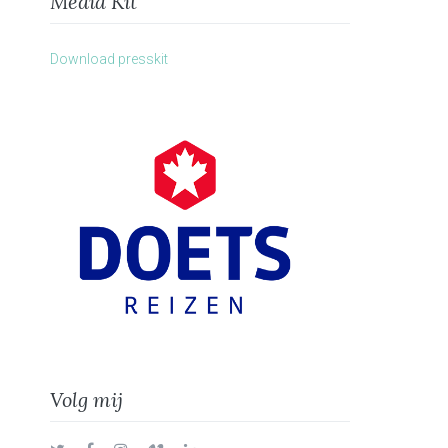
Media Kit
Download presskit
Volg mij
Twitter
Facebook
Instagram
Vimeo
LinkedIn