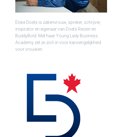
Elske Doets is zakenvrouw, spreker, schrijver,
inspirator en eigenaar van Doets Reizen en
BuddyBold. Met haar Young Lady Business
Academy zet ze zich in voor kansengelijkheid
voor vrouwen.