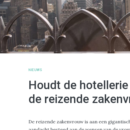
NIEUWS
Houdt de hotelleri
de reizende zaken
De reizende zakenvrouw is aan een gigantisch
aandacht besteed aan de wensen van de vrouw i