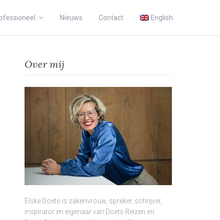
ofessioneel
Nieuws
Contact
English
Over mij
Elske Doets is zakenvrouw, spreker, schrijver,
inspirator en eigenaar van Doets Reizen en