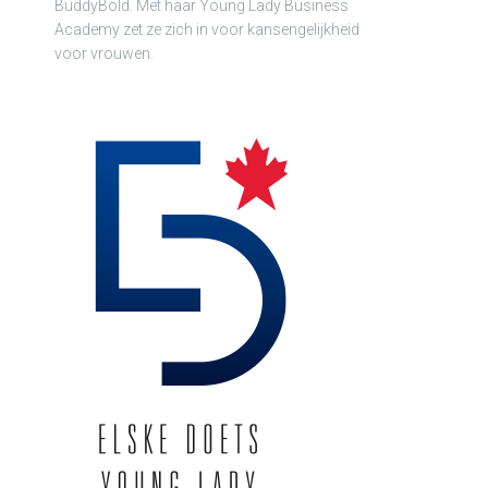
BuddyBold. Met haar Young Lady Business
Academy zet ze zich in voor kansengelijkheid
voor vrouwen.