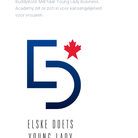
BuddyBold. Met haar Young Lady Business
Academy zet ze zich in voor kansengelijkheid
voor vrouwen.