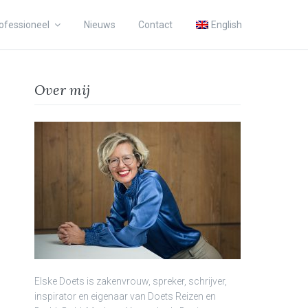
ofessioneel
Nieuws
Contact
English
Over mij
Elske Doets is zakenvrouw, spreker, schrijver,
inspirator en eigenaar van Doets Reizen en