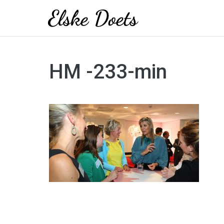
Skip
to
HM -233-min
content