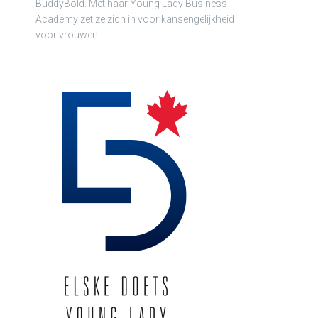
BuddyBold. Met haar Young Lady Business
Academy zet ze zich in voor kansengelijkheid
voor vrouwen.