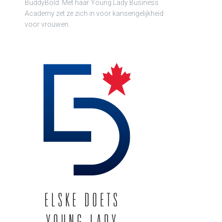
BuddyBold. Met haar Young Lady Business
Academy zet ze zich in voor kansengelijkheid
voor vrouwen.