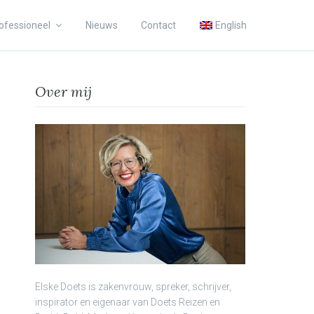
ofessioneel
Nieuws
Contact
English
Over mij
Elske Doets is zakenvrouw, spreker, schrijver,
inspirator en eigenaar van Doets Reizen en