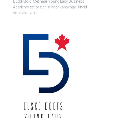
BuddyBold. Met haar Young Lady Business
Academy zet ze zich in voor kansengelijkheid
voor vrouwen.