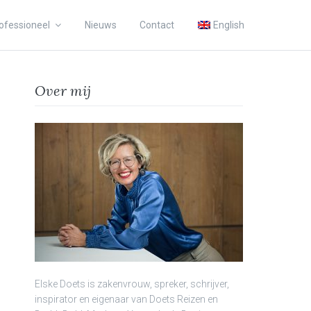
ofessioneel
Nieuws
Contact
English
Over mij
Elske Doets is zakenvrouw, spreker, schrijver,
inspirator en eigenaar van Doets Reizen en