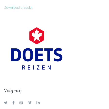
Download presskit
Volg mij
Twitter
Facebook
Instagram
Vimeo
LinkedIn