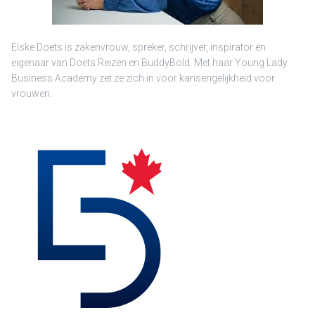
Elske Doets is zakenvrouw, spreker, schrijver, inspirator en
eigenaar van Doets Reizen en BuddyBold. Met haar Young Lady
Business Academy zet ze zich in voor kansengelijkheid voor
vrouwen.