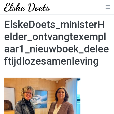
Skip
to
Me
content
ElskeDoets_ministerH
elder_ontvangtexempl
aar1_nieuwboek_delee
ftijdlozesamenleving